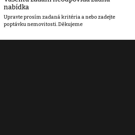
nabídka
Upravte prosím zadaná kritéria a nebo zadejte
poptávku nemovitosti. Děkujeme
Obchodní podmínky
Pravidla inzerce
Ceník
Registrace
Kontakt
© 2022 - 2026 Copyright CZECH NEWS CENTER a.s. a dodavatelé
obsahu |
Autorská práva k publikovaným materiálům
|
Podmínky pro
užívání služby informační společnosti
|
Informace o zpracování
osobních údajů
|
Cookies
|
Nastavení soukromí
|
Vlastnická
struktura
|
Jednotné kontaktní místo / Single Point of Contact
|
Podat
oznámení