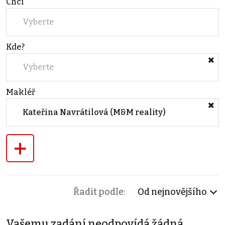
Chci
Vyberte
Kde?
Vyberte
Makléř
Kateřina Navrátilová (M&M reality)
+
Řadit podle:
Od nejnovějšího
Vašemu zadání neodpovídá žádná