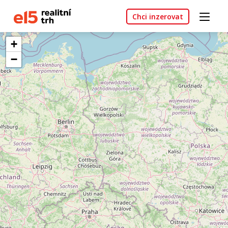
Chci inzerovat
+
−