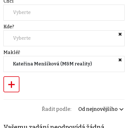
Chci
Vyberte
Kde?
Vyberte
Makléř
Kateřina Menšíková (M&M reality)
+
Řadit podle:
Od nejnovějšího
Vašemu zadání neodpovídá žádná