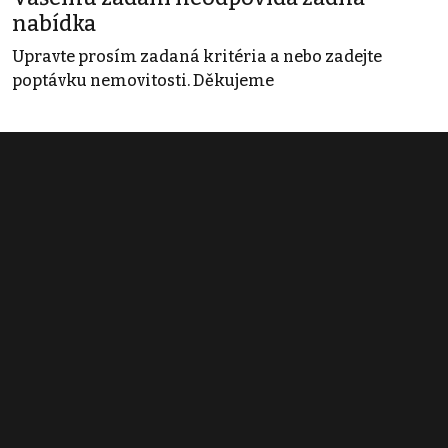
nabídka
Upravte prosím zadaná kritéria a nebo zadejte
poptávku nemovitosti. Děkujeme
Obchodní podmínky
Pravidla inzerce
Ceník
Registrace
Kontakt
© 2022 - 2026 Copyright CZECH NEWS CENTER a.s. a dodavatelé
obsahu |
Autorská práva k publikovaným materiálům
|
Podmínky pro
užívání služby informační společnosti
|
Informace o zpracování
osobních údajů
|
Cookies
|
Nastavení soukromí
|
Vlastnická
struktura
|
Jednotné kontaktní místo / Single Point of Contact
|
Podat
oznámení