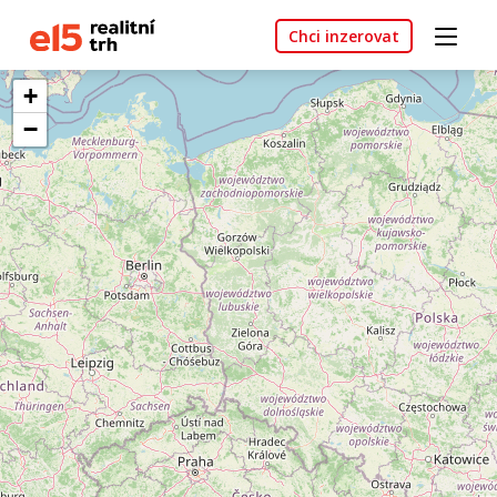
Chci inzerovat
+
−