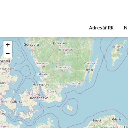
Adresář RK
N
+
−