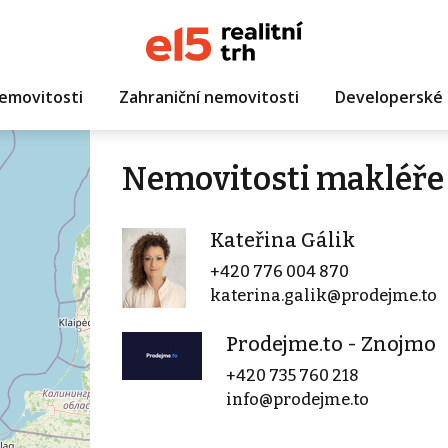
emovitosti
Zahraniční nemovitosti
Developerské 
Nemovitosti makléře 
Kateřina Gálik
+420 776 004 870
katerina.galik@prodejme.to
Prodejme.to - Znojmo
+420 735 760 218
info@prodejme.to