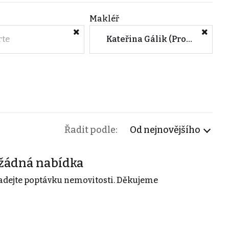
Makléř
rte
Kateřina Gálik (Prodejme.to - Znojmo)
Řadit podle:
Od nejnovějšího
žádná nabídka
adejte poptávku nemovitosti. Děkujeme