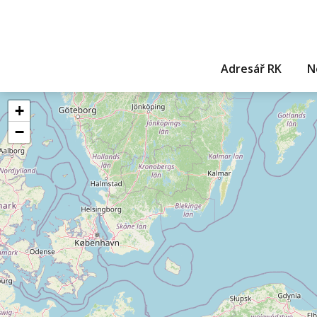
Adresář RK
N
+
−