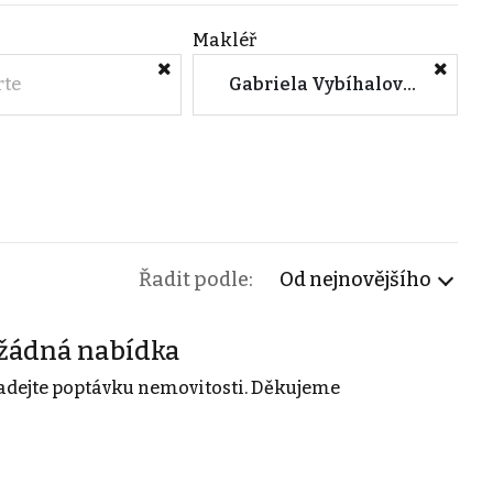
Makléř
rte
Gabriela Vybíhalová (Znalecká a poradenská kancelář s.r.o.)
Řadit podle:
Od nejnovějšího
žádná nabídka
adejte poptávku nemovitosti. Děkujeme