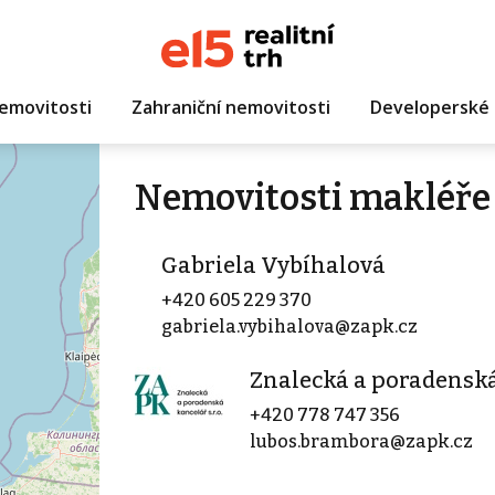
emovitosti
Zahraniční nemovitosti
Developerské 
Nemovitosti makléře 
Gabriela Vybíhalová
+420 605 229 370
gabriela.vybihalova@zapk.cz
Znalecká a poradenská 
+420 778 747 356
lubos.brambora@zapk.cz