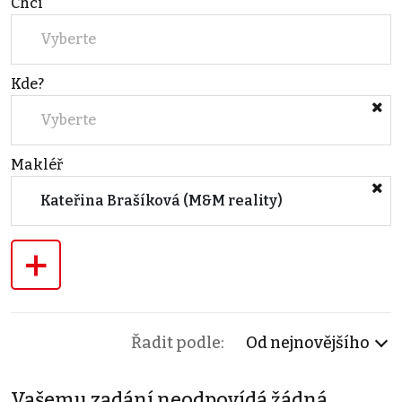
Chci
Vyberte
Kde?
Vyberte
Makléř
Kateřina Brašíková (M&M reality)
+
Řadit podle:
Od nejnovějšího
Vašemu zadání neodpovídá žádná