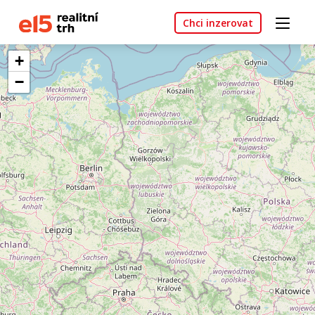
Chci inzerovat
+
−