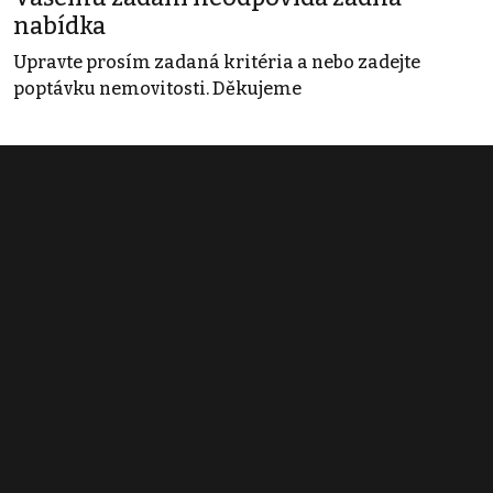
nabídka
Upravte prosím zadaná kritéria a nebo zadejte
poptávku nemovitosti. Děkujeme
Obchodní podmínky
Pravidla inzerce
Ceník
Registrace
Kontakt
© 2022 - 2026 Copyright CZECH NEWS CENTER a.s. a dodavatelé
obsahu |
Autorská práva k publikovaným materiálům
|
Podmínky pro
užívání služby informační společnosti
|
Informace o zpracování
osobních údajů
|
Cookies
|
Nastavení soukromí
|
Vlastnická
struktura
|
Jednotné kontaktní místo / Single Point of Contact
|
Podat
oznámení