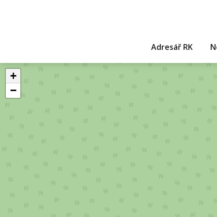
Adresář RK
N
+
−