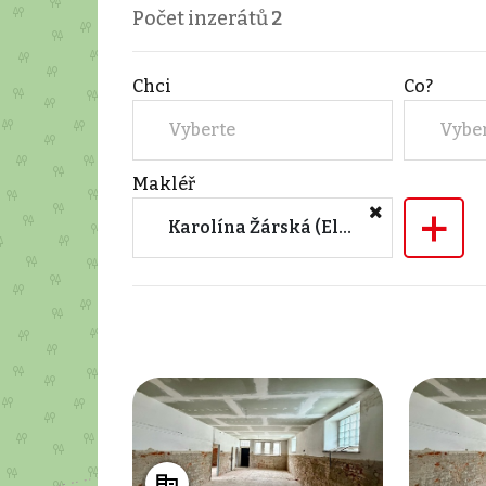
Počet inzerátů
2
Chci
Co?
Vyberte
Vybe
Makléř
+
Karolína Žárská (Elite Home Reality s.r.o.)