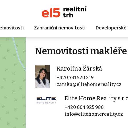
emovitosti
Zahraniční nemovitosti
Developerské 
Nemovitosti makléře 
Karolína Žárská
+420 731 520 219
zarska@elitehomereality.cz
Elite Home Reality s.r.o
+420 604 925 986
info@elitehomereality.cz