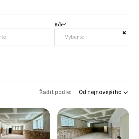
Kde?
rte
Vyberte
Řadit podle:
Od nejnovějšího