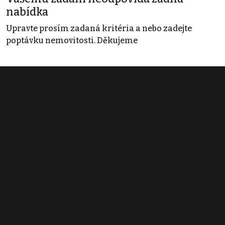
nabídka
Upravte prosím zadaná kritéria a nebo zadejte
poptávku nemovitosti. Děkujeme
Obchodní podmínky
Pravidla inzerce
Ceník
Registrace
Kontakt
© 2022 - 2026 Copyright CZECH NEWS CENTER a.s. a dodavatelé
obsahu |
Autorská práva k publikovaným materiálům
|
Podmínky pro
užívání služby informační společnosti
|
Informace o zpracování
osobních údajů
|
Cookies
|
Nastavení soukromí
|
Vlastnická
struktura
|
Jednotné kontaktní místo / Single Point of Contact
|
Podat
oznámení