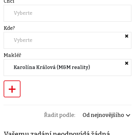
Chci
Vyberte
Kde?
Vyberte
Makléř
Karolína Králová (M&M reality)
+
Řadit podle:
Od nejnovějšího
Vašemu zadání neodpovídá žádná