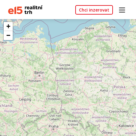
Chci inzerovat
+
−