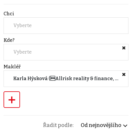
Chci
Vyberte
Kde?
Vyberte
Makléř
Karla Hýsková (Allrisk reality & finance, a.s. - centrála Brno)
+
Řadit podle:
Od nejnovějšího