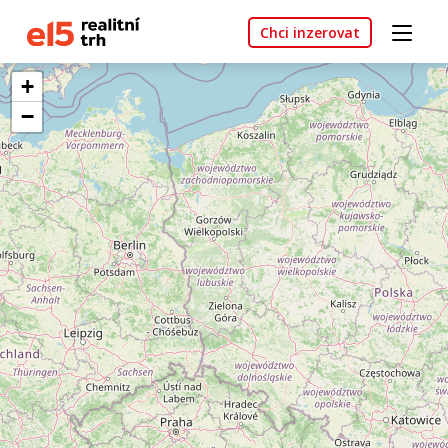
Chci inzerovat
+
−