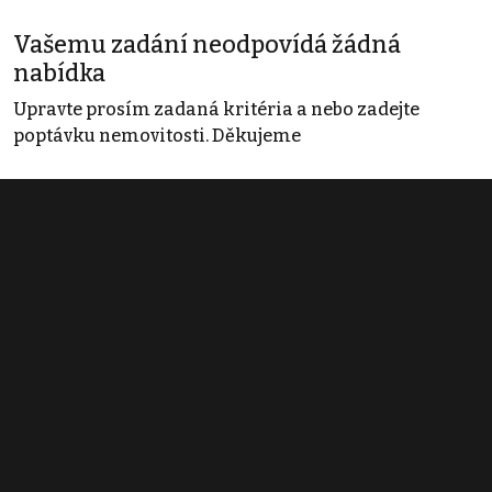
Vašemu zadání neodpovídá žádná
nabídka
Upravte prosím zadaná kritéria a nebo zadejte
poptávku nemovitosti. Děkujeme
Obchodní podmínky
Pravidla inzerce
Ceník
Registrace
Kontakt
© 2022 - 2026 Copyright CZECH NEWS CENTER a.s. a dodavatelé
obsahu |
Autorská práva k publikovaným materiálům
|
Podmínky pro
užívání služby informační společnosti
|
Informace o zpracování
osobních údajů
|
Cookies
|
Nastavení soukromí
|
Vlastnická