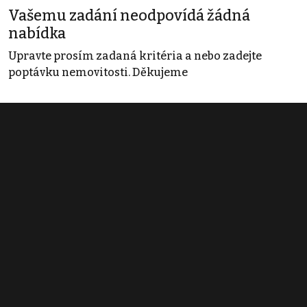
Vašemu zadání neodpovídá žádná
nabídka
Upravte prosím zadaná kritéria a nebo zadejte
poptávku nemovitosti. Děkujeme
Obchodní podmínky
Pravidla inzerce
Ceník
Registrace
Kontakt
© 2022 - 2026 Copyright CZECH NEWS CENTER a.s. a dodavatelé
obsahu |
Autorská práva k publikovaným materiálům
|
Podmínky pro
užívání služby informační společnosti
|
Informace o zpracování
osobních údajů
|
Cookies
|
Nastavení soukromí
|
Vlastnická
struktura
|
Jednotné kontaktní místo / Single Point of Contact
|
Podat