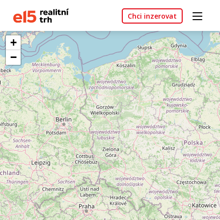
Chci inzerovat
+
−