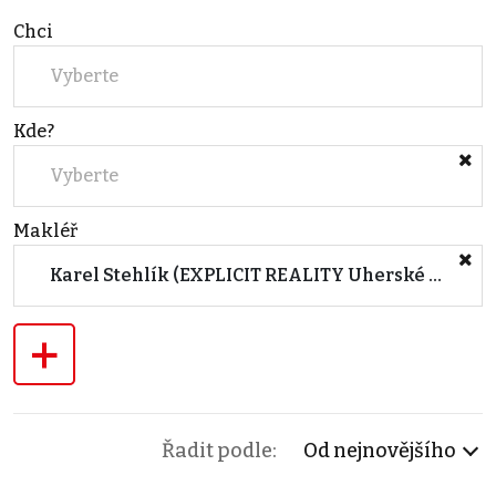
Chci
Vyberte
Kde?
Vyberte
Makléř
Karel Stehlík (EXPLICIT REALITY Uherské Hradiště)
+
Řadit podle:
Od nejnovějšího