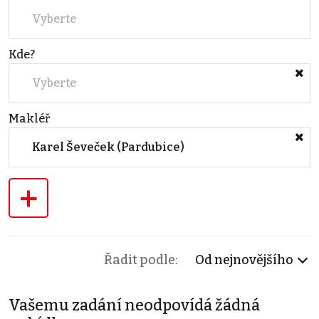
Vyberte
Kde?
Vyberte
Makléř
Karel Ševeček (Pardubice)
+
Řadit podle:
Od nejnovějšího
Vašemu zadání neodpovídá žádná