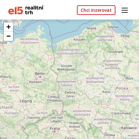
Chci inzerovat
+
−