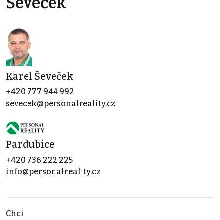
Ševeček
Karel Ševeček
+420 777 944 992
sevecek@personalreality.cz
Pardubice
+420 736 222 225
info@personalreality.cz
Chci