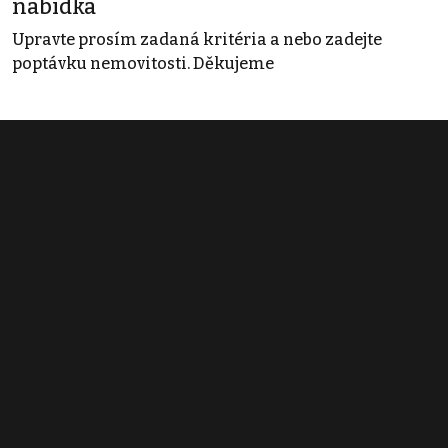
nabídka
Upravte prosím zadaná kritéria a nebo zadejte
poptávku nemovitosti. Děkujeme
Obchodní podmínky
Pravidla inzerce
Ceník
Registrace
Kontakt
© 2022 - 2026 Copyright CZECH NEWS CENTER a.s. a dodavatelé
obsahu |
Autorská práva k publikovaným materiálům
|
Podmínky pro
užívání služby informační společnosti
|
Informace o zpracování
osobních údajů
|
Cookies
|
Nastavení soukromí
|
Vlastnická
struktura
|
Jednotné kontaktní místo / Single Point of Contact
|
Podat
oznámení