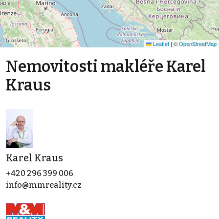
Leaflet
|
©
OpenStreetMap
Nemovitosti makléře Karel
Kraus
Karel Kraus
+420 296 399 006
info@mmreality.cz