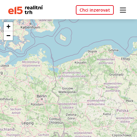
Chci inzerovat
+
−