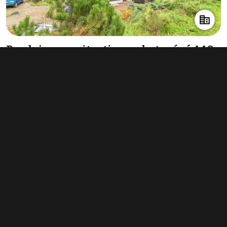
Prodej nemovitosti pro ubytování 440
m², Rokytnice nad Jizerou
17 600 000 Kč
(40 000 Kč za m²)
Typ
ubytování
Plocha
440 m²
Obchodní podmínky
Pravidla inzerce
Ceník
Registrace
Kontakt