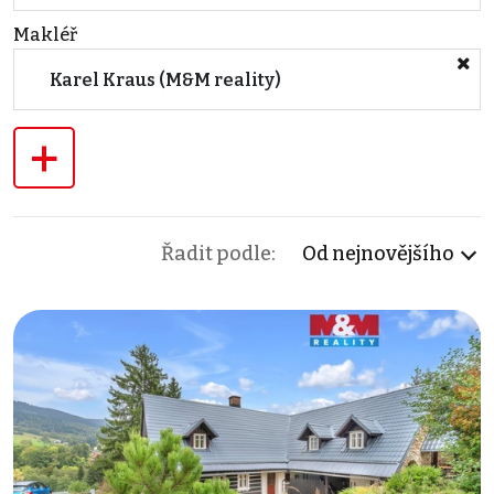
Makléř
Karel Kraus (M&M reality)
+
Řadit podle:
Od nejnovějšího