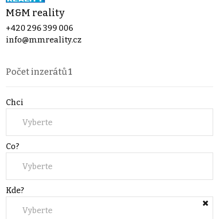
M&M reality
+420 296 399 006
info@mmreality.cz
Počet inzerátů
1
Chci
Vyberte
Co?
Vyberte
Kde?
Vyberte