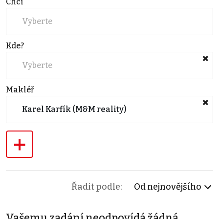
Chci
Vyberte
Kde?
Vyberte
Makléř
Karel Karfík (M&M reality)
+
Řadit podle:
Od nejnovějšího
Vašemu zadání neodpovídá žádná