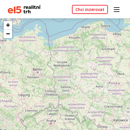
Chci inzerovat
+
−