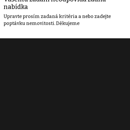
nabídka
Upravte prosím zadaná kritéria a nebo zadejte
poptávku nemovitosti. Děkujeme
Obchodní podmínky
Pravidla inzerce
Ceník
Registrace
Kontakt
© 2022 - 2026 Copyright CZECH NEWS CENTER a.s. a dodavatelé
obsahu |
Autorská práva k publikovaným materiálům
|
Podmínky pro
užívání služby informační společnosti
|
Informace o zpracování
osobních údajů
|
Cookies
|
Nastavení soukromí
|
Vlastnická
struktura
|
Jednotné kontaktní místo / Single Point of Contact
|
Podat
oznámení