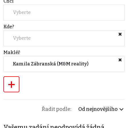
Chci
Vyberte
Kde?
Vyberte
Makléř
Kamila Zábranská (M&M reality)
+
Řadit podle:
Od nejnovějšího
Vašemu zadání neodpovídá žádná