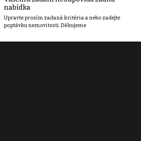
nabídka
Upravte prosím zadaná kritéria a nebo zadejte
poptávku nemovitosti. Děkujeme
Obchodní podmínky
Pravidla inzerce
Ceník
Registrace
Kontakt
© 2022 - 2026 Copyright CZECH NEWS CENTER a.s. a dodavatelé
obsahu |
Autorská práva k publikovaným materiálům
|
Podmínky pro
užívání služby informační společnosti
|
Informace o zpracování
osobních údajů
|
Cookies
|
Nastavení soukromí
|
Vlastnická
struktura
|
Jednotné kontaktní místo / Single Point of Contact
|
Podat
oznámení