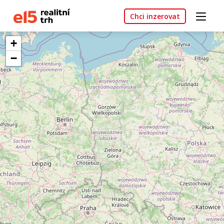
Chci inzerovat
+
−