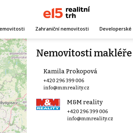
emovitosti
Zahraniční nemovitosti
Developerské 
Nemovitosti makléře
Kamila Prokopová
+420 296 399 006
info@mmreality.cz
M&M reality
+420 296 399 006
info@mmreality.cz