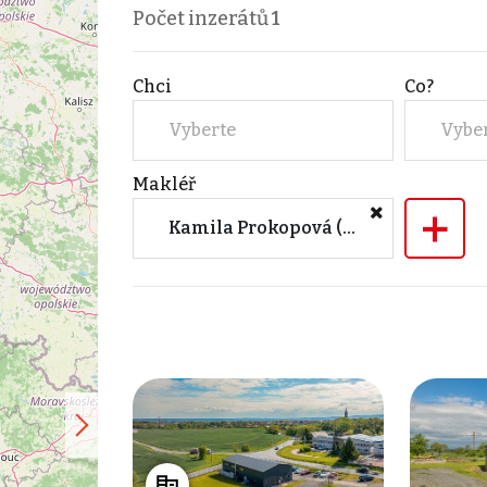
Počet inzerátů
1
Chci
Co?
Vyberte
Vybe
Makléř
+
Kamila Prokopová (M&M reality)