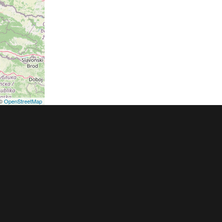
©
OpenStreetMap
podmínky
Pravidla inzerce
Ceník
Registrace
ER a.s. a dodavatelé obsahu |
Autorská práva k publikovaným materiálů
h údajů
|
Cookies
|
Nastavení soukromí
|
Vlastnická struktura
|
Jednotné k
oznámení