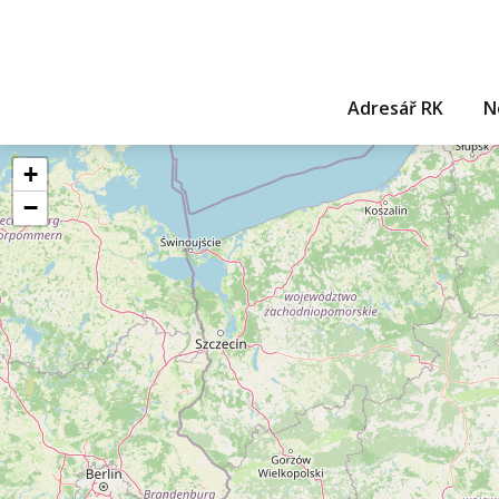
Adresář RK
N
+
−