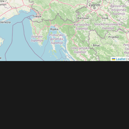
Leaflet
|
Obchodní 
© 2022 - 2026 Copyright CZECH NEWS CENT
společnosti
|
Informace o zpracování osobníc