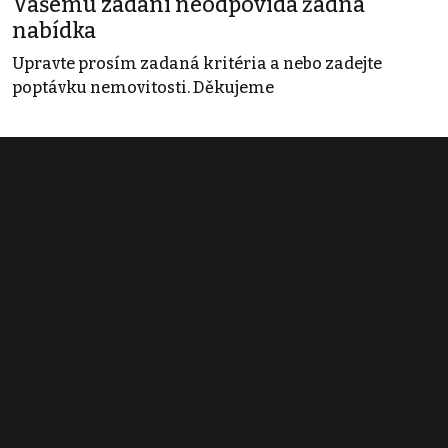
Vašemu zadání neodpovídá žádná
nabídka
Upravte prosím zadaná kritéria a nebo zadejte
poptávku nemovitosti. Děkujeme
Obchodní podmínky
Pravidla inzerce
Ceník
Registrace
Kontakt
© 2022 - 2026 Copyright CZECH NEWS CENTER a.s. a dodavatelé
obsahu |
Autorská práva k publikovaným materiálům
|
Podmínky pro
užívání služby informační společnosti
|
Informace o zpracování
osobních údajů
|
Cookies
|
Nastavení soukromí
|
Vlastnická
struktura
|
Jednotné kontaktní místo / Single Point of Contact
|
Podat
oznámení