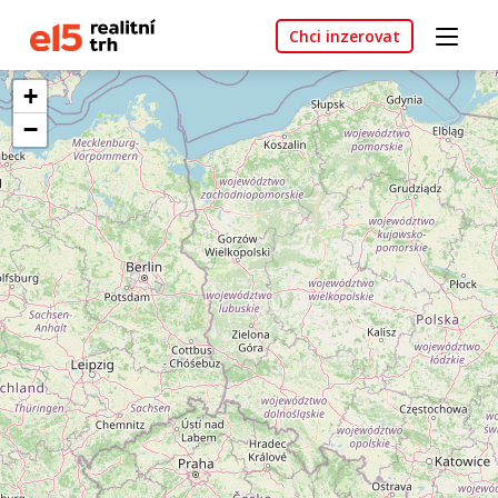
Chci inzerovat
+
−