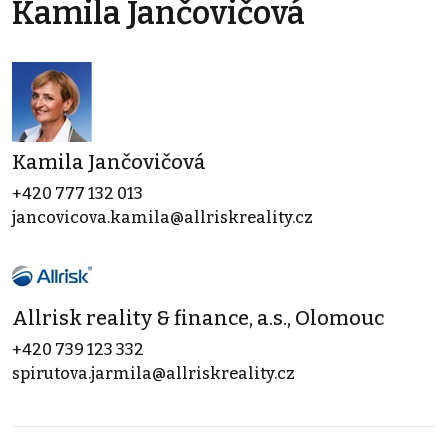
Kamila Jančovičová
Kamila Jančovičová
+420 777 132 013
jancovicova.kamila@allriskreality.cz
Allrisk reality & finance, a.s., Olomouc
+420 739 123 332
spirutova.jarmila@allriskreality.cz