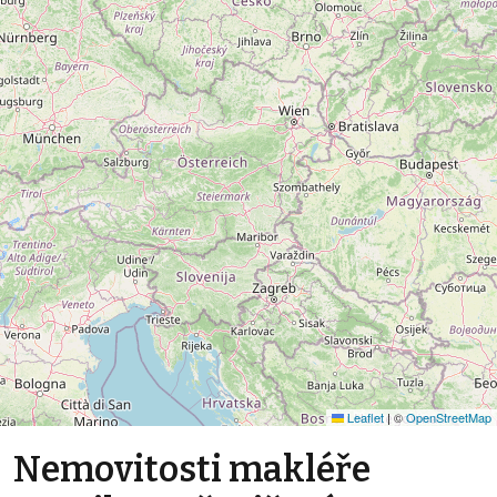
Leaflet
|
©
OpenStreetMap
Nemovitosti makléře