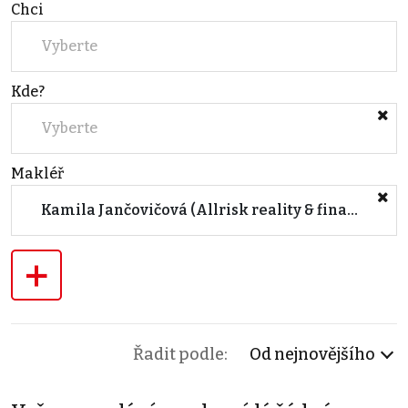
Chci
Vyberte
Kde?
Vyberte
Makléř
Kamila Jančovičová (Allrisk reality & finance, a.s., Olomouc)
+
Řadit podle:
Od nejnovějšího