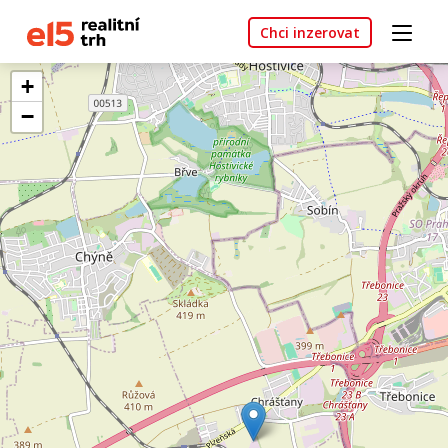
Chci inzerovat
+
−