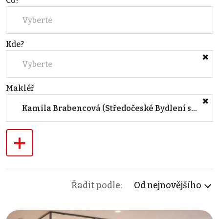
Co?
Vyberte
Kde?
Vyberte
Makléř
Kamila Brabencová (Středočeské Bydlení s.r.o.)
+
Řadit podle:
Od nejnovějšího