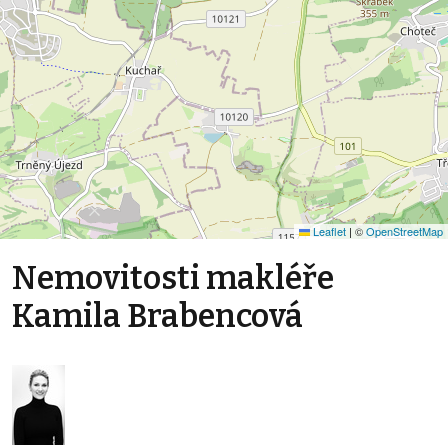
Leaflet
|
©
OpenStreetMap
Nemovitosti makléře
Kamila Brabencová