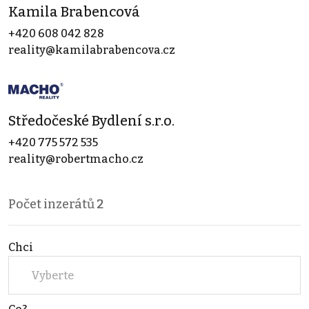
Kamila Brabencová
+420 608 042 828
reality@kamilabrabencova.cz
Středočeské Bydlení s.r.o.
+420 775 572 535
reality@robertmacho.cz
Počet inzerátů
2
Chci
Vyberte