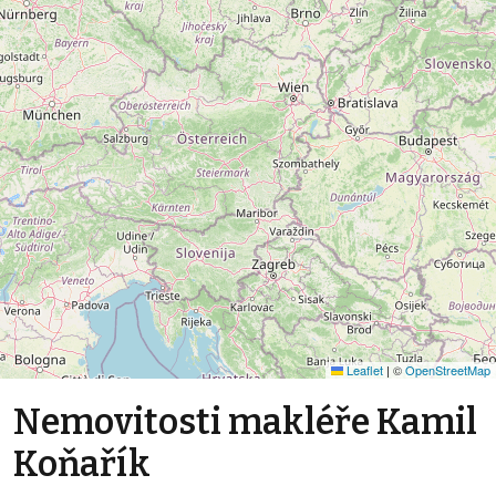
Leaflet
|
©
OpenStreetMap
Nemovitosti makléře Kamil
Koňařík