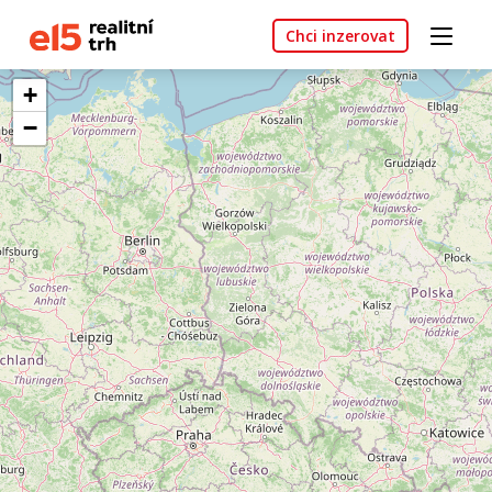
Chci inzerovat
+
−