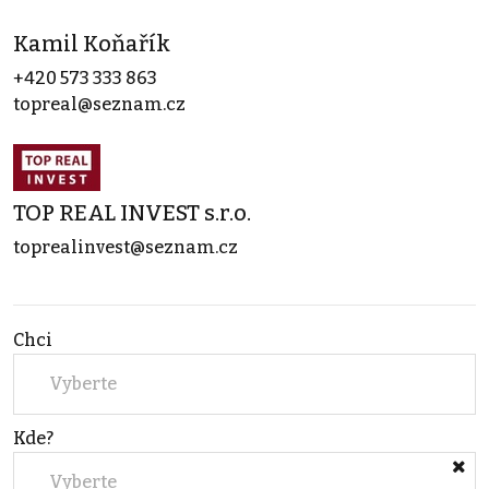
Kamil Koňařík
+420 573 333 863
topreal@seznam.cz
TOP REAL INVEST s.r.o.
toprealinvest@seznam.cz
Chci
Vyberte
Kde?
Vyberte