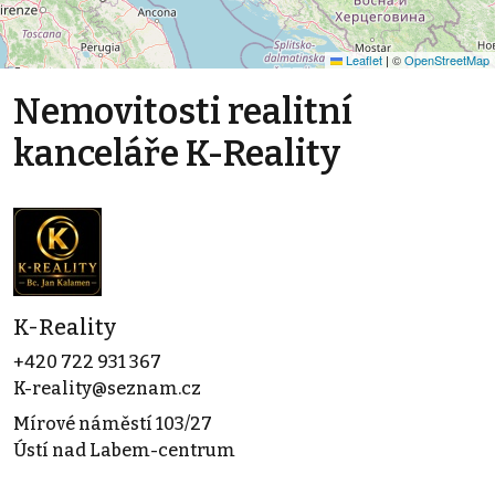
Leaflet
|
©
OpenStreetMap
Nemovitosti realitní
kanceláře K-Reality
K-Reality
+420 722 931 367
K-reality@seznam.cz
Mírové náměstí 103/27
Ústí nad Labem-centrum