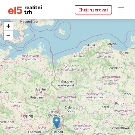
Chci inzerovat
+
−