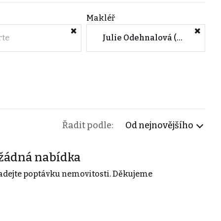
Makléř
rte
Julie Odehnalová (M&M reality)
Řadit podle:
Od nejnovějšího
žádná nabídka
adejte poptávku nemovitosti. Děkujeme