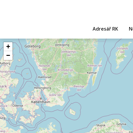
Adresář RK
N
+
−