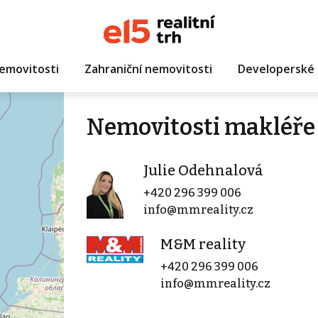
emovitosti
Zahraniční nemovitosti
Developerské 
Nemovitosti makléře 
Julie Odehnalová
+420 296 399 006
info@mmreality.cz
M&M reality
+420 296 399 006
info@mmreality.cz