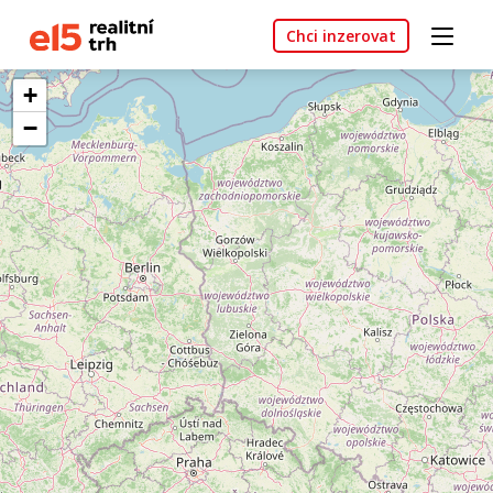
Chci inzerovat
+
−