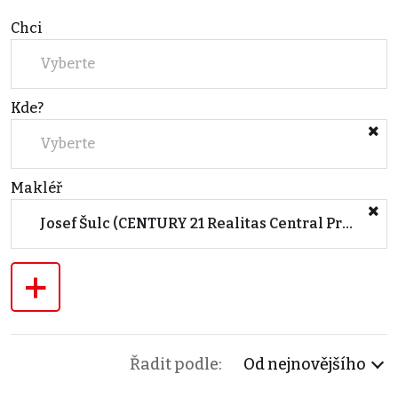
Chci
Vyberte
Kde?
Vyberte
Makléř
Josef Šulc (CENTURY 21 Realitas Central Praha)
+
Řadit podle:
Od nejnovějšího