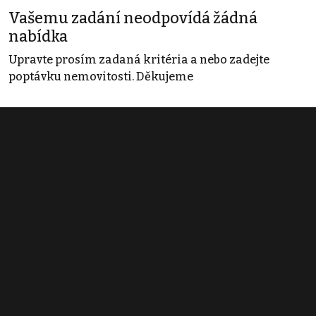
Vašemu zadání neodpovídá žádná
nabídka
Upravte prosím zadaná kritéria a nebo zadejte
poptávku nemovitosti. Děkujeme
Obchodní podmínky
Pravidla inzerce
Ceník
Registrace
Kontakt
© 2022 - 2026 Copyright CZECH NEWS CENTER a.s. a dodavatelé
obsahu |
Autorská práva k publikovaným materiálům
|
Podmínky pro
užívání služby informační společnosti
|
Informace o zpracování
osobních údajů
|
Cookies
|
Nastavení soukromí
|
Vlastnická
struktura
|
Jednotné kontaktní místo / Single Point of Contact
|
Podat