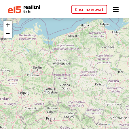
Chci inzerovat
+
−