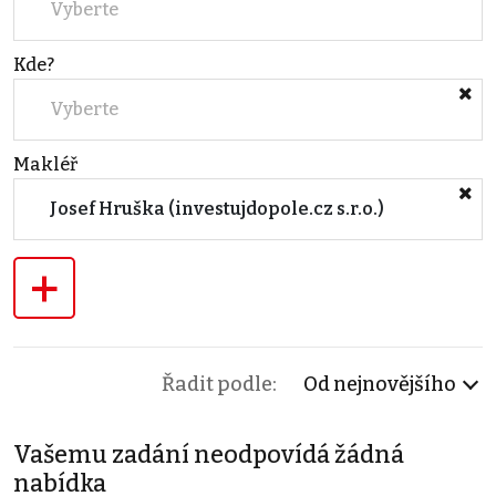
Vyberte
Kde?
Vyberte
Makléř
Josef Hruška (investujdopole.cz s.r.o.)
+
Řadit podle:
Od nejnovějšího
Vašemu zadání neodpovídá žádná
nabídka