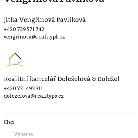
Jitka Vengřinová Pavlíková
+420 739 571 742
vengrinova@realitypb.cz
Realitní kancelář Doleželová & Doležel
+420 731 493 311
dolezelova@realitypb.cz
Chci
Vyberte