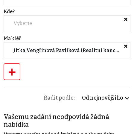
Kde?
Vyberte
Makléř
Jitka Vengřinová Pavlíková (Realitní kancelář Doleželová & Doležel)
+
Řadit podle:
Od nejnovějšího
Vašemu zadání neodpovídá žádná
nabídka