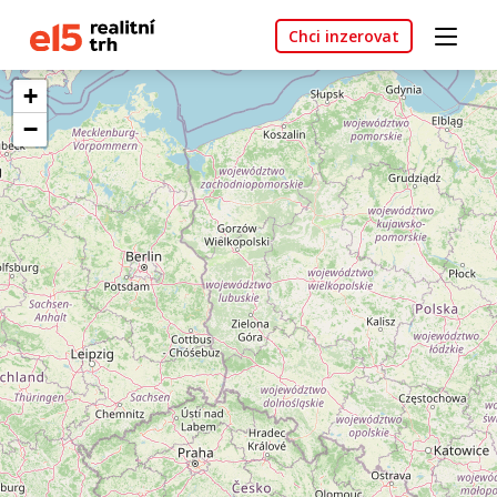
Chci inzerovat
+
−