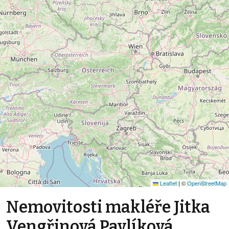
Leaflet
|
©
OpenStreetMap
Nemovitosti makléře Jitka
Vengřinová Pavlíková