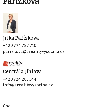
Pařízková
Jitka Pařízková
+420 774 787 710
parizkova@arealityvysocina.cz
Centrála Jihlava
+420 724 283 544
info@arealityvysocina.cz
Chci