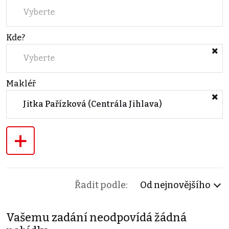
Vyberte
Kde?
Vyberte
Makléř
Jitka Pařízková (Centrála Jihlava)
+
Řadit podle:
Od nejnovějšího
Vašemu zadání neodpovídá žádná