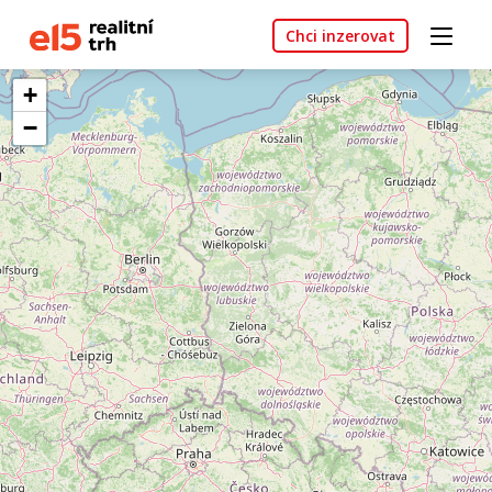
Chci inzerovat
+
−