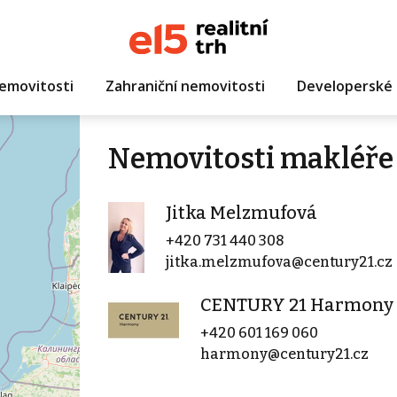
emovitosti
Zahraniční nemovitosti
Developerské 
Nemovitosti makléře
Jitka Melzmufová
+420 731 440 308
jitka.melzmufova@century21.cz
CENTURY 21 Harmony
+420 601 169 060
harmony@century21.cz