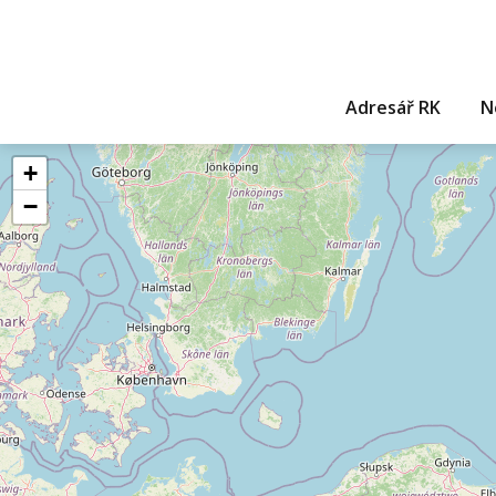
Adresář RK
N
+
−