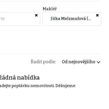
Makléř
rte
Jitka Melzmufová (CENTURY 21 Harmony)
Řadit podle:
Od nejnovějšího
žádná nabídka
adejte poptávku nemovitosti. Děkujeme