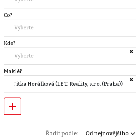
Co?
Vyberte
Kde?
Vyberte
Makléř
Jitka Horálková (I.E.T. Reality, s.r.o. (Praha))
+
Řadit podle:
Od nejnovějšího