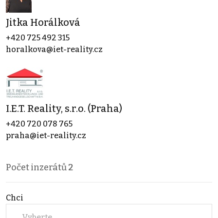
Jitka Horálková
+420 725 492 315
horalkova@iet-reality.cz
I.E.T. Reality, s.r.o. (Praha)
+420 720 078 765
praha@iet-reality.cz
Počet inzerátů
2
Chci
Vyberte