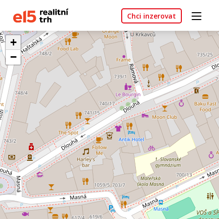
Chci inzerovat
+
−