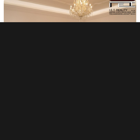
Pronájem kanceláře 114 m², Praha -
Staré Město
45 000 Kč za měsíc
(4 737 Kč za m²/rok)
Typ
kanceláře
Plocha
114 m²