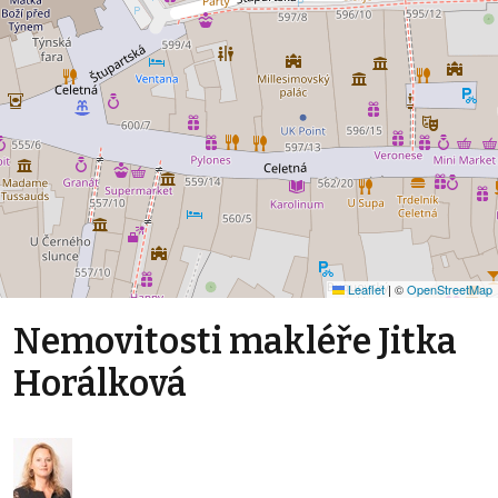
Leaflet
|
©
OpenStreetMap
Nemovitosti makléře Jitka
Horálková