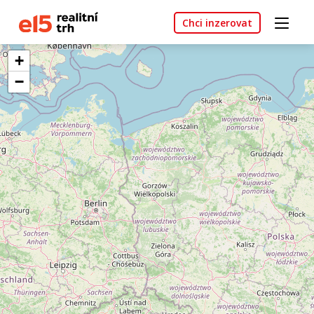
Chci inzerovat
+
−