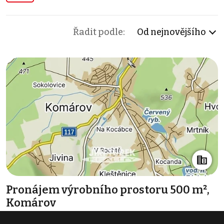
Řadit podle:
Od nejnovějšího
Pronájem výrobního prostoru 500 m²,
Komárov
47 500 Kč za měsíc
(1 140 Kč za m²/rok)