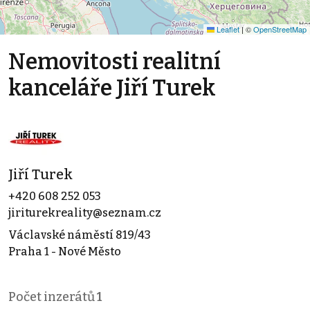
Leaflet
|
©
OpenStreetMap
Nemovitosti realitní
kanceláře Jiří Turek
Jiří Turek
+420 608 252 053
jiriturekreality@seznam.cz
Václavské náměstí 819/43
Praha 1 - Nové Město
Počet inzerátů
1