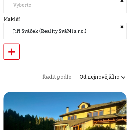
Vyberte
Makléř
Jiří Sváček (Reality SváMi s.r.o.)
+
Řadit podle:
Od nejnovějšího