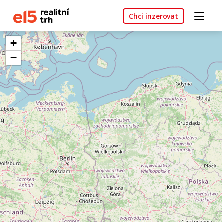
Chci inzerovat
+
−