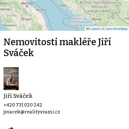
Leaflet
|
©
OpenStreetMap
Nemovitosti makléře Jiří
Sváček
Jiří Sváček
+420 731 020 242
jsvacek@realitysvami.cz