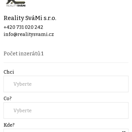
Reality SváMi s.r.o.
+420 731 020 242
info@realitysvami.cz
Počet inzerátů
1
Chci
Vyberte
Co?
Vyberte
Kde?