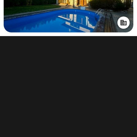
Prodej nemovitosti pro ubytování 420
m², Baška
13 990 000 Kč
(33 310 Kč za m²)
Typ
ubytování
Plocha
420 m²
Obchodní podmínky
Pravidla inzerce
Ceník
Registrace
Kontakt