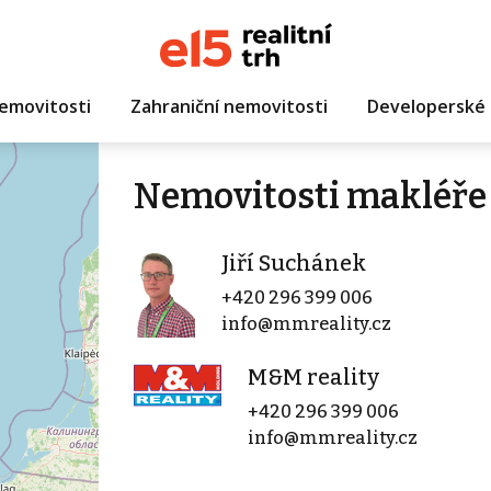
emovitosti
Zahraniční nemovitosti
Developerské 
Nemovitosti makléře 
Jiří Suchánek
+420 296 399 006
info@mmreality.cz
M&M reality
+420 296 399 006
info@mmreality.cz