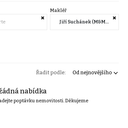
Makléř
rte
Jiří Suchánek (M&M reality)
Řadit podle:
Od nejnovějšího
žádná nabídka
adejte poptávku nemovitosti. Děkujeme