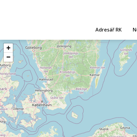
Adresář RK
N
+
−