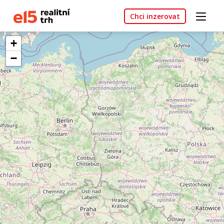
Chci inzerovat
+
−