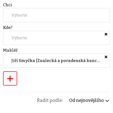
Chci
Vyberte
Kde?
Vyberte
Makléř
Jiří Smyčka (Znalecká a poradenská kancelář s.r.o.)
+
Řadit podle:
Od nejnovějšího