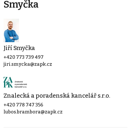
Smyčka
Jiří Smyčka
+420 773 739 497
jiri.smycka@zapk.cz
Znalecká a poradenská kancelář s.r.o.
+420 778 747 356
lubos.brambora@zapk.cz