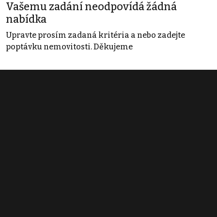
Vašemu zadání neodpovídá žádná
nabídka
Upravte prosím zadaná kritéria a nebo zadejte
poptávku nemovitosti. Děkujeme
Obchodní podmínky
Pravidla inzerce
Ceník
Registrace
Kontakt
© 2022 - 2026 Copyright CZECH NEWS CENTER a.s. a dodavatelé
obsahu |
Autorská práva k publikovaným materiálům
|
Podmínky pro
užívání služby informační společnosti
|
Informace o zpracování
osobních údajů
|
Cookies
|
Nastavení soukromí
|
Vlastnická
struktura
|
Jednotné kontaktní místo / Single Point of Contact
|
Podat