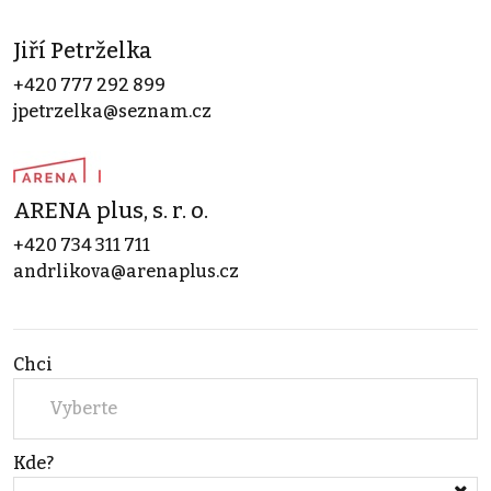
Jiří Petrželka
+420 777 292 899
jpetrzelka@seznam.cz
ARENA plus, s. r. o.
+420 734 311 711
andrlikova@arenaplus.cz
Chci
Vyberte
Kde?