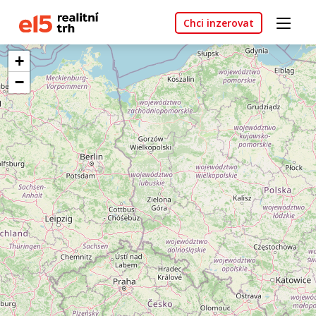
Chci inzerovat
+
−