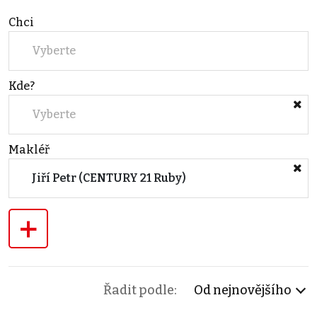
Chci
Vyberte
Kde?
Vyberte
Makléř
Jiří Petr (CENTURY 21 Ruby)
+
Řadit podle:
Od nejnovějšího