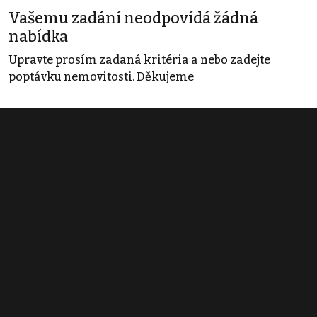
Vašemu zadání neodpovídá žádná
nabídka
Upravte prosím zadaná kritéria a nebo zadejte
poptávku nemovitosti. Děkujeme
Obchodní podmínky
Pravidla inzerce
Ceník
Registrace
Kontakt
© 2022 - 2026 Copyright CZECH NEWS CENTER a.s. a dodavatelé
obsahu |
Autorská práva k publikovaným materiálům
|
Podmínky pro
užívání služby informační společnosti
|
Informace o zpracování
osobních údajů
|
Cookies
|
Nastavení soukromí
|
Vlastnická
struktura
|
Jednotné kontaktní místo / Single Point of Contact
|
Podat