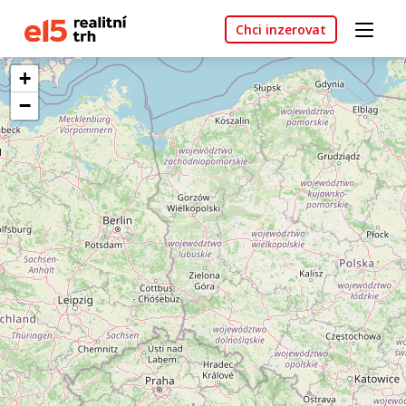
Chci inzerovat
+
−