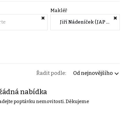
Makléř
rte
Jiří Nádeníček (JAP Reality Brno)
Řadit podle:
Od nejnovějšího
žádná nabídka
adejte poptávku nemovitosti. Děkujeme