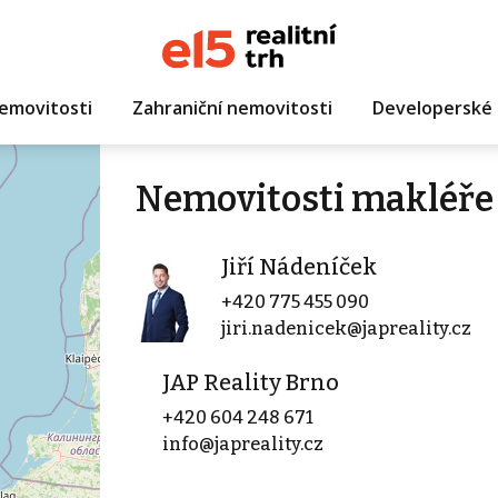
emovitosti
Zahraniční nemovitosti
Developerské 
Nemovitosti makléře 
Jiří Nádeníček
+420 775 455 090
jiri.nadenicek@japreality.cz
JAP Reality Brno
+420 604 248 671
info@japreality.cz