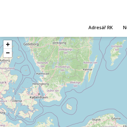
Adresář RK
N
+
−