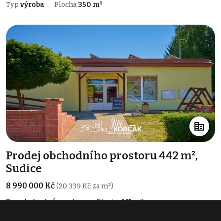
Typ
výroba
Plocha
350 m²
Prodej obchodního prostoru 442 m²,
Sudice
8 990 000 Kč
(20 339 Kč za m²)
Typ
obchodní prostory
Plocha
442 m²