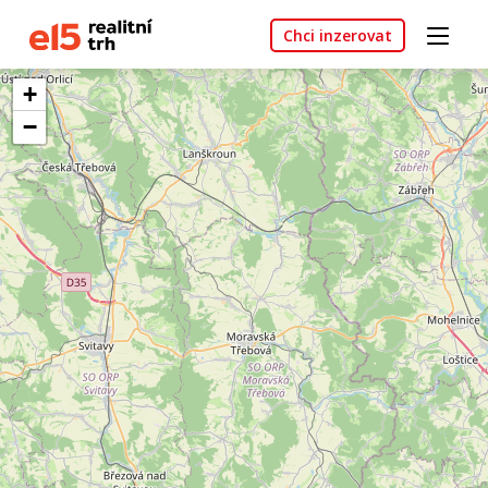
Chci inzerovat
+
−