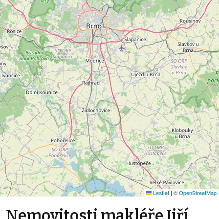
Leaflet
|
©
OpenStreetMap
Nemovitosti makléře Jiří