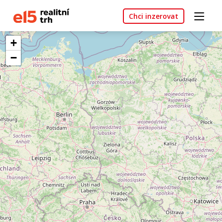
Chci inzerovat
+
−