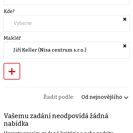
Kde?
Vyberte
Makléř
Jiří Keller (Nisa centrum s.r.o.)
+
Řadit podle:
Od nejnovějšího
Vašemu zadání neodpovídá žádná
nabídka