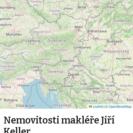
Leaflet
|
©
OpenStreetMap
Nemovitosti makléře Jiří
Keller