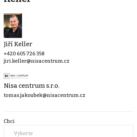
Jiří Keller
+420 605 726 358
jiri.keller@nisacentrum.cz
Nisa centrum s.r.o.
tomas.jakoubek@nisacentrum.cz
Chci
Vyberte