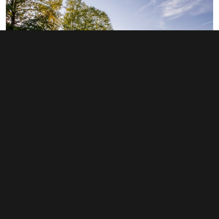
Prodej nemovitosti pro ubytování 470
m², Sněžné - Blatiny
info v RK
Typ
ubytování
Plocha
470 m²