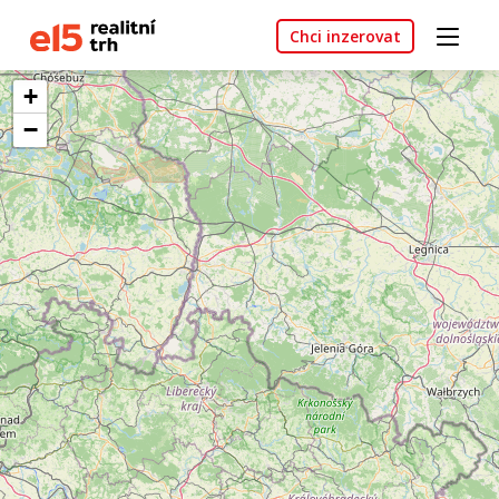
Chci inzerovat
+
−