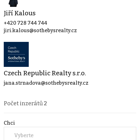
Jiří Kalous
+420 728 744 744
jiri.kalous@sothebysrealty.cz
Czech Republic Realty s.r.o.
jana.strnadova@sothebysrealty.cz
Počet inzerátů
2
Chci
Vyberte