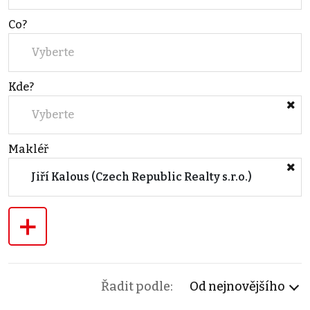
Co?
Vyberte
Kde?
Vyberte
Makléř
Jiří Kalous (Czech Republic Realty s.r.o.)
+
Řadit podle:
Od nejnovějšího