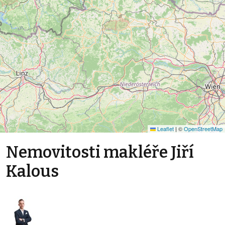
Leaflet
|
©
OpenStreetMap
Nemovitosti makléře Jiří
Kalous