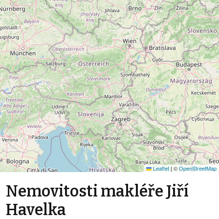
Leaflet
|
©
OpenStreetMap
Nemovitosti makléře Jiří
Havelka