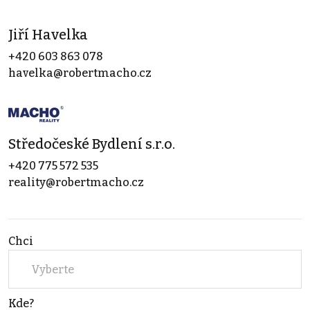
Jiří Havelka
+420 603 863 078
havelka@robertmacho.cz
Středočeské Bydlení s.r.o.
+420 775 572 535
reality@robertmacho.cz
Chci
Vyberte
Kde?