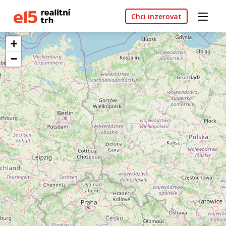
Chci inzerovat
+
−