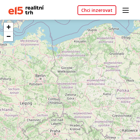
Chci inzerovat
+
−