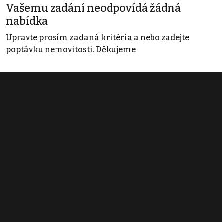
Vašemu zadání neodpovídá žádná
nabídka
Upravte prosím zadaná kritéria a nebo zadejte
poptávku nemovitosti. Děkujeme
Obchodní podmínky
Pravidla inzerce
Ceník
Registrace
Kontakt
© 2022 - 2026 Copyright CZECH NEWS CENTER a.s. a dodavatelé
obsahu |
Autorská práva k publikovaným materiálům
|
Podmínky pro
užívání služby informační společnosti
|
Informace o zpracování
osobních údajů
|
Cookies
|
Nastavení soukromí
|
Vlastnická
struktura
|
Jednotné kontaktní místo / Single Point of Contact
|
Podat