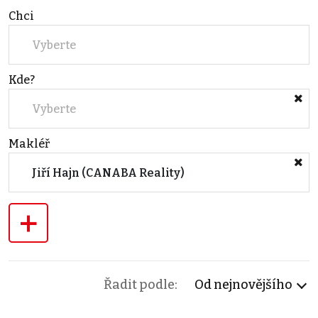
Chci
Vyberte
Kde?
Vyberte
Makléř
Jiří Hajn (CANABA Reality)
+
Řadit podle:
Od nejnovějšího