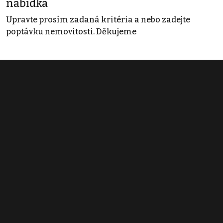
nabídka
Upravte prosím zadaná kritéria a nebo zadejte
poptávku nemovitosti. Děkujeme
Obchodní podmínky
Pravidla inzerce
Ceník
Registrace
Kontakt
© 2022 - 2026 Copyright CZECH NEWS CENTER a.s. a dodavatelé
obsahu |
Autorská práva k publikovaným materiálům
|
Podmínky pro
užívání služby informační společnosti
|
Informace o zpracování
osobních údajů
|
Cookies
|
Nastavení soukromí
|
Vlastnická
struktura
|
Jednotné kontaktní místo / Single Point of Contact
|
Podat
oznámení