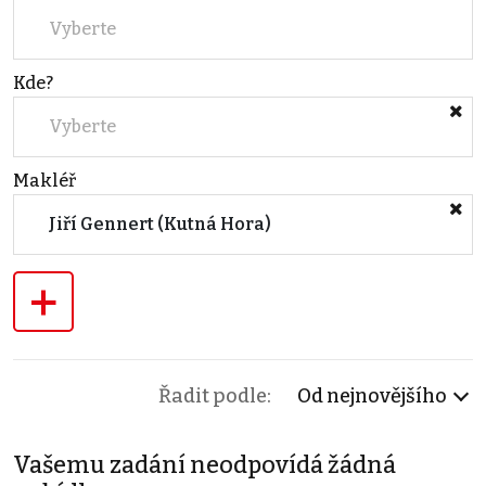
Vyberte
Kde?
Vyberte
Makléř
Jiří Gennert (Kutná Hora)
+
Řadit podle:
Od nejnovějšího
Vašemu zadání neodpovídá žádná