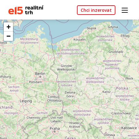
Chci inzerovat
+
−