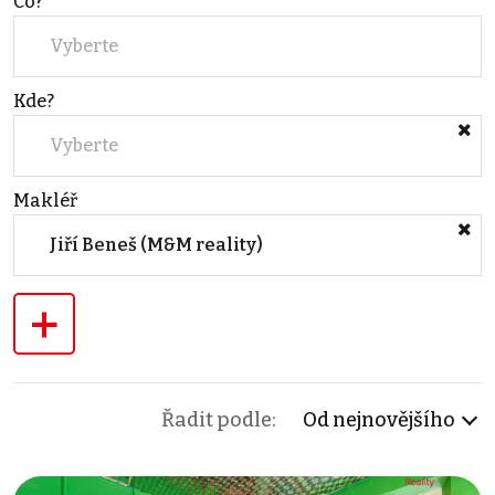
Co?
Vyberte
Kde?
Vyberte
Makléř
Jiří Beneš (M&M reality)
+
Řadit podle:
Od nejnovějšího