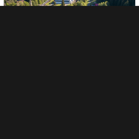
Prodej činžovního domu 626 m², Rotava
5 400 000 Kč
(8 626 Kč za m²)
Typ
činžovní domy
Plocha
626 m²
Obchodní podmínky
Pravidla inzerce