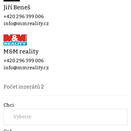
Jiří Beneš
+420 296 399 006
info@mmreality.cz
M&M reality
+420 296 399 006
info@mmreality.cz
Počet inzerátů
2
Chci
Vyberte