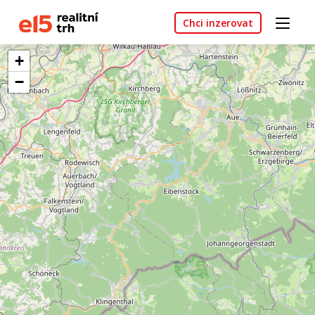
Chci inzerovat
+
−