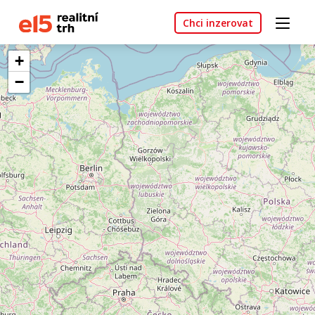
Chci inzerovat
+
−