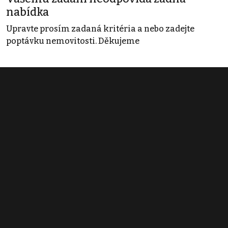
nabídka
Upravte prosím zadaná kritéria a nebo zadejte
poptávku nemovitosti. Děkujeme
Obchodní podmínky
Pravidla inzerce
Ceník
Registrace
Kontakt
© 2022 - 2026 Copyright CZECH NEWS CENTER a.s. a dodavatelé
obsahu |
Autorská práva k publikovaným materiálům
|
Podmínky pro
užívání služby informační společnosti
|
Informace o zpracování
osobních údajů
|
Cookies
|
Nastavení soukromí
|
Vlastnická
struktura
|
Jednotné kontaktní místo / Single Point of Contact
|
Podat
oznámení