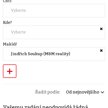
Chci
Vyberte
Kde?
Vyberte
Makléř
Jindřich Soukup (M&M reality)
+
Řadit podle:
Od nejnovějšího
Vašemu zadání neodpovídá žádná