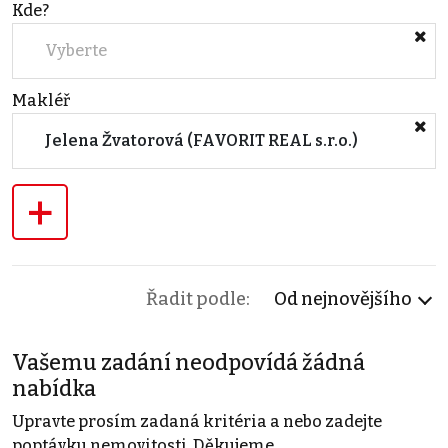
Kde?
Vyberte
Makléř
Jelena Žvatorová (FAVORIT REAL s.r.o.)
+
Řadit podle:
Od nejnovějšího
Vašemu zadání neodpovídá žádná
nabídka
Upravte prosím zadaná kritéria a nebo zadejte
poptávku nemovitosti. Děkujeme