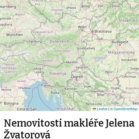
Leaflet
|
©
OpenStreetMap
Nemovitosti makléře Jelena
Žvatorová