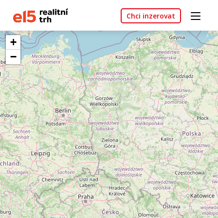
Chci inzerovat
+
−