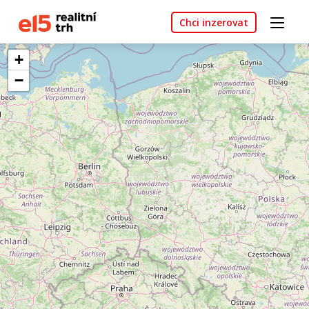
Chci inzerovat
+
−