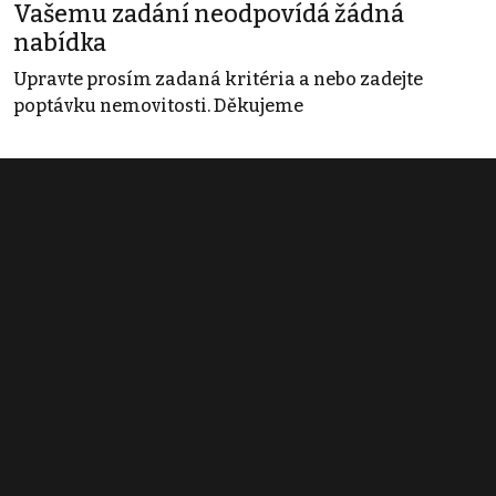
Vašemu zadání neodpovídá žádná
nabídka
Upravte prosím zadaná kritéria a nebo zadejte
poptávku nemovitosti. Děkujeme
Obchodní podmínky
Pravidla inzerce
Ceník
Registrace
Kontakt
© 2022 - 2026 Copyright CZECH NEWS CENTER a.s. a dodavatelé
obsahu |
Autorská práva k publikovaným materiálům
|
Podmínky pro
užívání služby informační společnosti
|
Informace o zpracování
osobních údajů
|
Cookies
|
Nastavení soukromí
|
Vlastnická
struktura
|
Jednotné kontaktní místo / Single Point of Contact
|
Podat