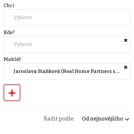
Chci
Vyberte
Kde?
Vyberte
Makléř
Jaroslava Staňková (Real Home Partners s.r.o.)
+
Řadit podle:
Od nejnovějšího