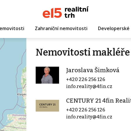
emovitosti
Zahraniční nemovitosti
Developerské 
Nemovitosti makléře 
Jaroslava Šimková
+420 226 256 126
info.reality@4fin.cz
CENTURY 21 4fin Realit
+420 226 256 126
info.reality@4fin.cz