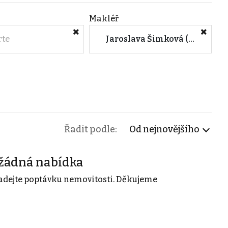
Makléř
rte
Jaroslava Šimková (CENTURY 21 4fin Reality Svitavy)
Řadit podle:
Od nejnovějšího
žádná nabídka
adejte poptávku nemovitosti. Děkujeme