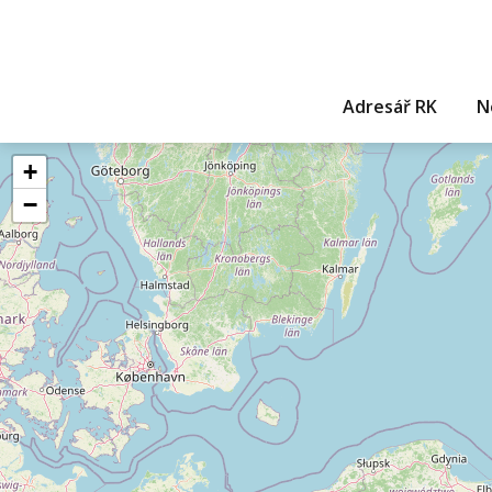
Adresář RK
N
+
−