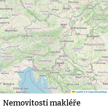
Leaflet
|
©
OpenStreetMap
Nemovitosti makléře