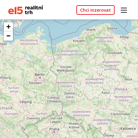
Chci inzerovat
+
−