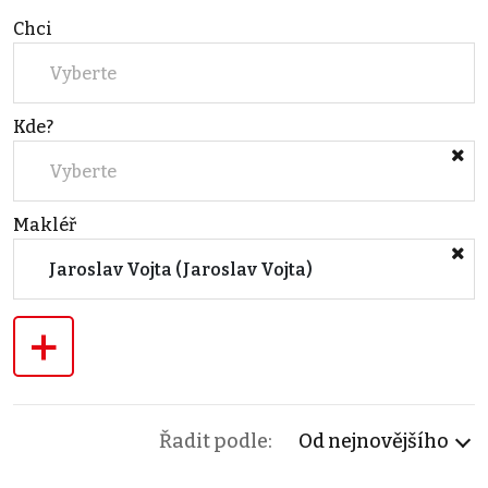
Chci
Vyberte
Kde?
Vyberte
Makléř
Jaroslav Vojta (Jaroslav Vojta)
+
Řadit podle:
Od nejnovějšího