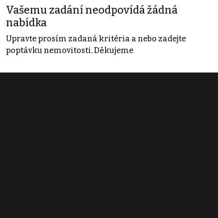
Vašemu zadání neodpovídá žádná
nabídka
Upravte prosím zadaná kritéria a nebo zadejte
poptávku nemovitosti. Děkujeme
Obchodní podmínky
Pravidla inzerce
Ceník
Registrace
Kontakt
© 2022 - 2026 Copyright CZECH NEWS CENTER a.s. a dodavatelé
obsahu |
Autorská práva k publikovaným materiálům
|
Podmínky pro
užívání služby informační společnosti
|
Informace o zpracování
osobních údajů
|
Cookies
|
Nastavení soukromí
|
Vlastnická
struktura
|
Jednotné kontaktní místo / Single Point of Contact
|
Podat