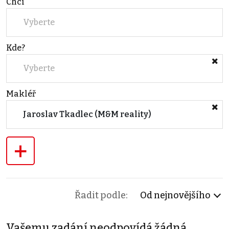
Chci
Vyberte
Kde?
Vyberte
Makléř
Jaroslav Tkadlec (M&M reality)
+
Řadit podle:
Od nejnovějšího
Vašemu zadání neodpovídá žádná