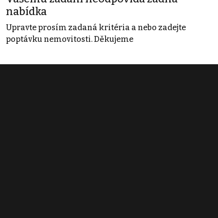
nabídka
Upravte prosím zadaná kritéria a nebo zadejte
poptávku nemovitosti. Děkujeme
Obchodní podmínky
Pravidla inzerce
Ceník
Registrace
Kontakt
© 2022 - 2026 Copyright CZECH NEWS CENTER a.s. a dodavatelé
obsahu |
Autorská práva k publikovaným materiálům
|
Podmínky pro
užívání služby informační společnosti
|
Informace o zpracování
osobních údajů
|
Cookies
|
Nastavení soukromí
|
Vlastnická
struktura
|
Jednotné kontaktní místo / Single Point of Contact
|
Podat
oznámení