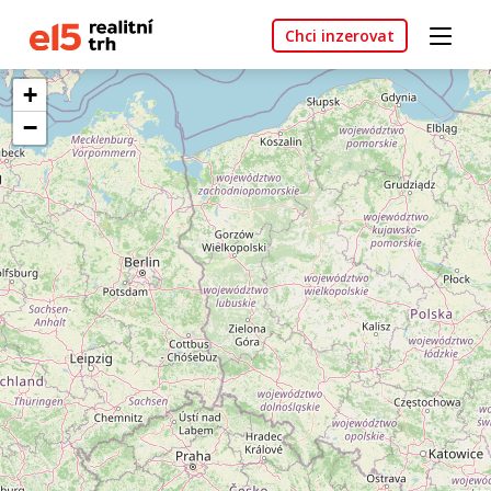
Chci inzerovat
+
−