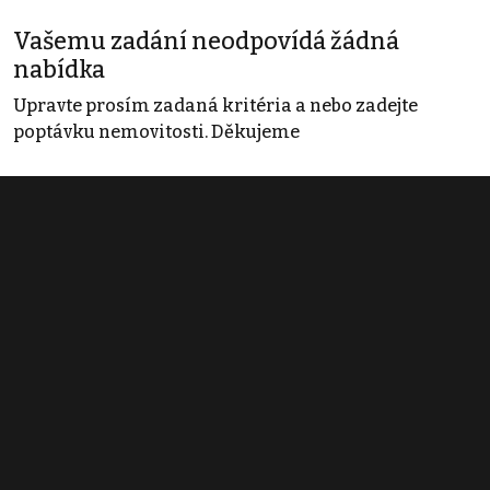
Vašemu zadání neodpovídá žádná
nabídka
Upravte prosím zadaná kritéria a nebo zadejte
poptávku nemovitosti. Děkujeme
Obchodní podmínky
Pravidla inzerce
Ceník
Registrace
Kontakt
© 2022 - 2026 Copyright CZECH NEWS CENTER a.s. a dodavatelé
obsahu |
Autorská práva k publikovaným materiálům
|
Podmínky pro
užívání služby informační společnosti
|
Informace o zpracování
osobních údajů
|
Cookies
|
Nastavení soukromí
|
Vlastnická