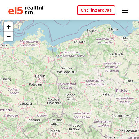
Chci inzerovat
+
−