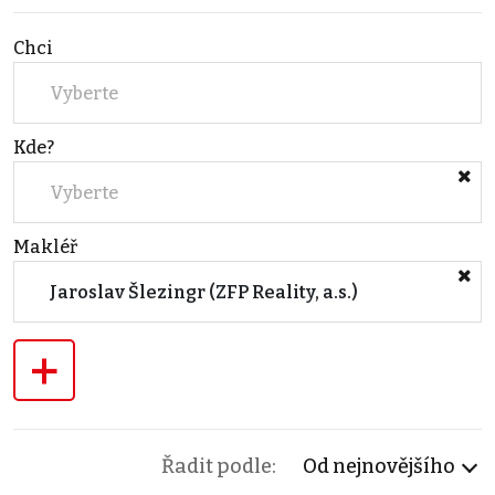
Chci
Vyberte
Kde?
Vyberte
Makléř
Jaroslav Šlezingr (ZFP Reality, a.s.)
+
Řadit podle:
Od nejnovějšího