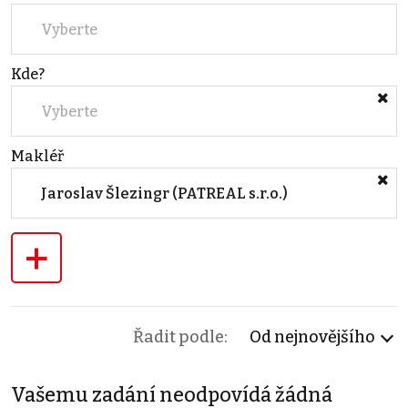
Vyberte
Kde?
Vyberte
Makléř
Jaroslav Šlezingr (PATREAL s.r.o.)
+
Řadit podle:
Od nejnovějšího
Vašemu zadání neodpovídá žádná