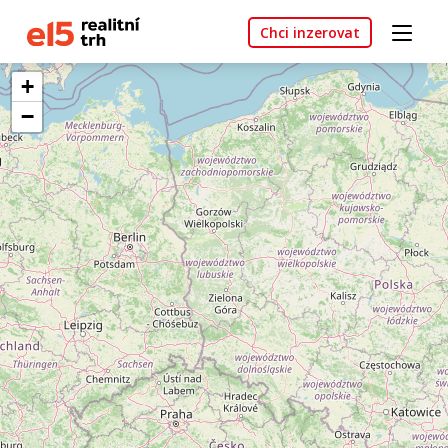
Chci inzerovat
+
−