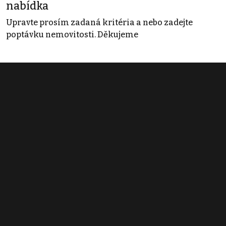
nabídka
Upravte prosím zadaná kritéria a nebo zadejte
poptávku nemovitosti. Děkujeme
Obchodní podmínky
Pravidla inzerce
Ceník
Registrace
Kontakt
© 2022 - 2026 Copyright CZECH NEWS CENTER a.s. a dodavatelé
obsahu |
Autorská práva k publikovaným materiálům
|
Podmínky pro
užívání služby informační společnosti
|
Informace o zpracování
osobních údajů
|
Cookies
|
Nastavení soukromí
|
Vlastnická
struktura
|
Jednotné kontaktní místo / Single Point of Contact
|
Podat
oznámení