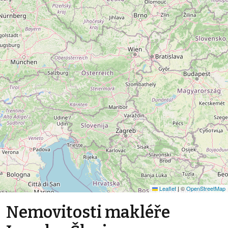
Leaflet
|
©
OpenStreetMap
Nemovitosti makléře