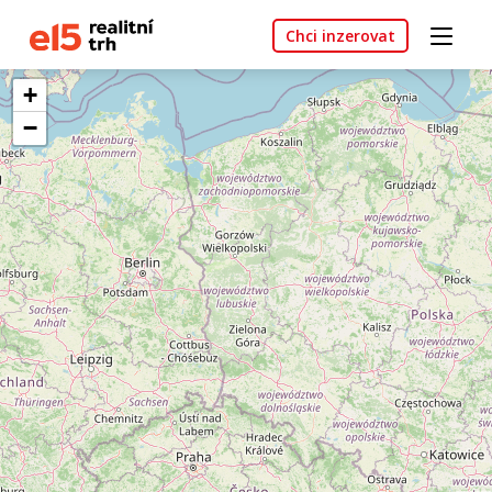
Chci inzerovat
+
−