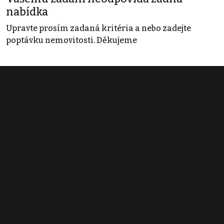
nabídka
Upravte prosím zadaná kritéria a nebo zadejte
poptávku nemovitosti. Děkujeme
Obchodní podmínky
Pravidla inzerce
Ceník
Registrace
Kontakt
© 2022 - 2026 Copyright CZECH NEWS CENTER a.s. a dodavatelé
obsahu |
Autorská práva k publikovaným materiálům
|
Podmínky pro
užívání služby informační společnosti
|
Informace o zpracování
osobních údajů
|
Cookies
|
Nastavení soukromí
|
Vlastnická
struktura
|
Jednotné kontaktní místo / Single Point of Contact
|
Podat
oznámení