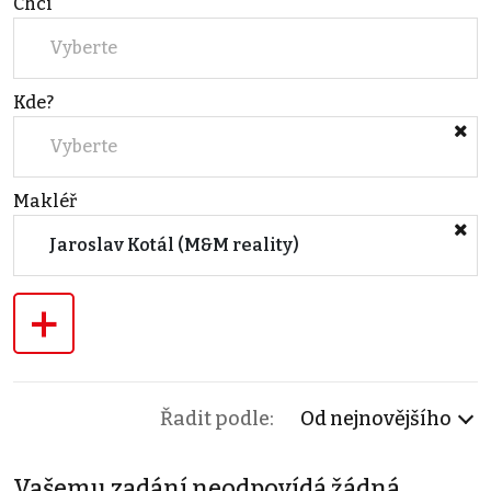
Chci
Vyberte
Kde?
Vyberte
Makléř
Jaroslav Kotál (M&M reality)
+
Řadit podle:
Od nejnovějšího
Vašemu zadání neodpovídá žádná