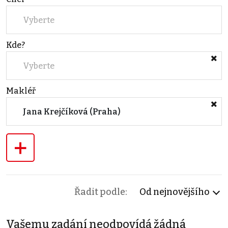
Vyberte
Kde?
Vyberte
Makléř
Jana Krejčíková (Praha)
+
Řadit podle:
Od nejnovějšího
Vašemu zadání neodpovídá žádná