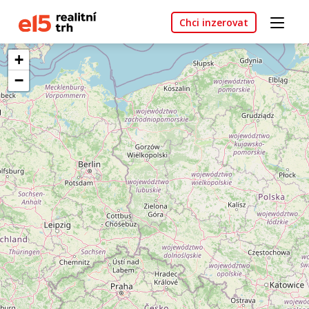
Chci inzerovat
+
−