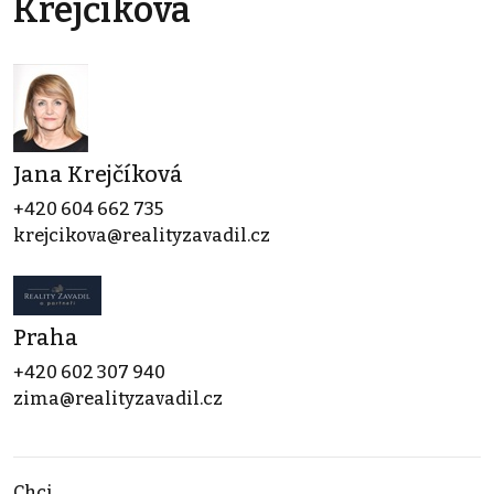
Krejčíková
Jana Krejčíková
+420 604 662 735
krejcikova@realityzavadil.cz
Praha
+420 602 307 940
zima@realityzavadil.cz
Chci