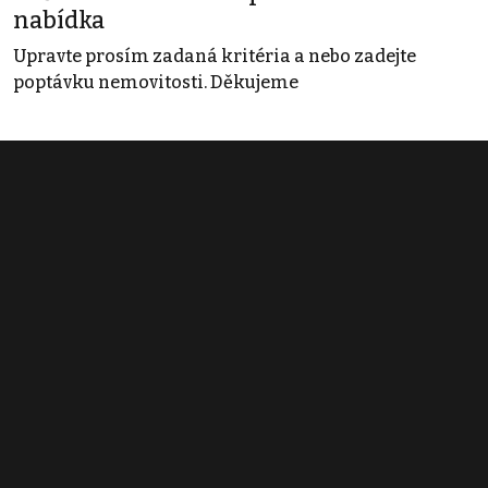
nabídka
Upravte prosím zadaná kritéria a nebo zadejte
poptávku nemovitosti. Děkujeme
Obchodní podmínky
Pravidla inzerce
Ceník
Registrace
Kontakt
© 2022 - 2026 Copyright CZECH NEWS CENTER a.s. a dodavatelé
obsahu |
Autorská práva k publikovaným materiálům
|
Podmínky pro
užívání služby informační společnosti
|
Informace o zpracování
osobních údajů
|
Cookies
|
Nastavení soukromí
|
Vlastnická
struktura
|
Jednotné kontaktní místo / Single Point of Contact
|
Podat
oznámení