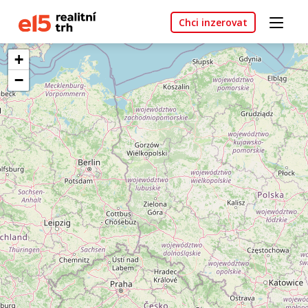
Chci inzerovat
+
−