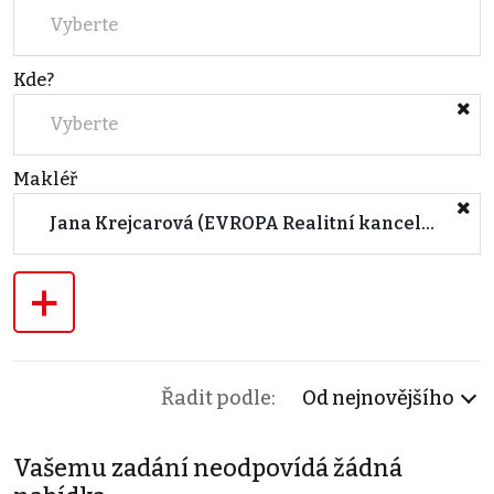
Vyberte
Kde?
Vyberte
Makléř
Jana Krejcarová (EVROPA Realitní kancelář HRADEC KRÁLOVÉ)
+
Řadit podle:
Od nejnovějšího
Vašemu zadání neodpovídá žádná