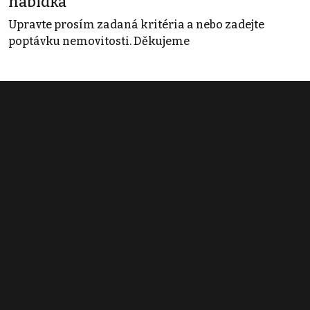
nabídka
Upravte prosím zadaná kritéria a nebo zadejte
poptávku nemovitosti. Děkujeme
Obchodní podmínky
Pravidla inzerce
Ceník
Registrace
Kontakt
© 2022 - 2026 Copyright CZECH NEWS CENTER a.s. a dodavatelé
obsahu |
Autorská práva k publikovaným materiálům
|
Podmínky pro
užívání služby informační společnosti
|
Informace o zpracování
osobních údajů
|
Cookies
|
Nastavení soukromí
|
Vlastnická
struktura
|
Jednotné kontaktní místo / Single Point of Contact
|
Podat
oznámení