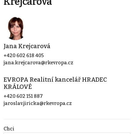
Krejcarová
Jana Krejcarová
+420 602 618 405
jana.krejcarova@rkevropa.cz
EVROPA Realitní kancelář HRADEC
KRÁLOVÉ
+420 602 151 887
jaroslav.jiricka@rkevropa.cz
Chci